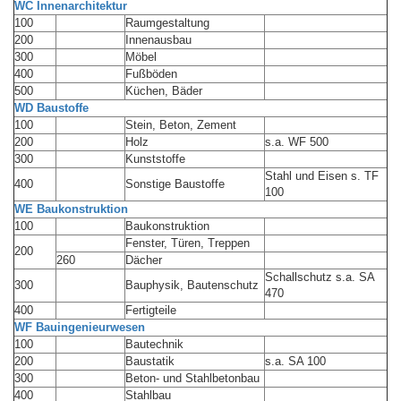
WC Innenarchitektur
100
Raumgestaltung
200
Innenausbau
300
Möbel
400
Fußböden
500
Küchen, Bäder
WD Baustoffe
100
Stein, Beton, Zement
200
Holz
s.a. WF 500
300
Kunststoffe
Stahl und Eisen s. TF
400
Sonstige Baustoffe
100
WE Baukonstruktion
100
Baukonstruktion
Fenster, Türen, Treppen
200
260
Dächer
Schallschutz s.a. SA
300
Bauphysik, Bautenschutz
470
400
Fertigteile
WF Bauingenieurwesen
100
Bautechnik
200
Baustatik
s.a. SA 100
300
Beton- und Stahlbetonbau
400
Stahlbau