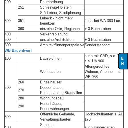
200
Raumordnung
251
Schleswig-Holstein
Städtebau, Stadtplanung
Lübeck - nicht mehr
300
351
Jetzt bei WA 360 Lue
benutzen
360
einzelne Orte, Regionen
+ 3 Buchstaben
400
Verkehrsplanung
500
einzelne Architekten
+ 3 Buchstaben
600
Architekt*innenperspektive
Sonderstandort
WB Bauentwurf
auch mit CAD, s.a. TB,
E
100
Bauzeichnen
s.a. UA 960
N
Altengerechtes
Wohnbauten
Wohnen, Altenheim s.
WB 958
260
Einzelhäuser
200
Doppelhäuser,
270
Reihenhäuser, Stadtvillen
280
Wohnungsbau
Ferienhäuser,
290
Ferienwohnungen
Öffentliche Gebäude,
Hochschulbauten s. AH
300
Verwaltungsbauten
173
Schulen,
400
auch Kindergärten