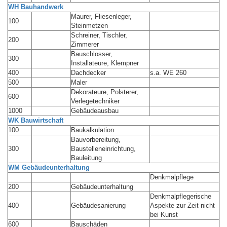
WH Bauhandwerk
Maurer, Fliesenleger,
100
Steinmetzen
Schreiner, Tischler,
200
Zimmerer
Bauschlosser,
300
Installateure, Klempner
400
Dachdecker
s.a. WE 260
500
Maler
Dekorateure, Polsterer,
600
Verlegetechniker
1000
Gebäudeausbau
WK Bauwirtschaft
100
Baukalkulation
Bauvorbereitung,
300
Baustelleneinrichtung,
Bauleitung
WM Gebäudeunterhaltung
Denkmalpflege
200
Gebäudeunterhaltung
Denkmalpflegerische
400
Gebäudesanierung
Aspekte zur Zeit nicht
bei Kunst
600
Bauschäden