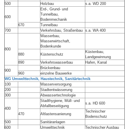
500
Holzbau
s.a. WD 200
Erd-, Grund- und
Tunnelbau,
600
Bodenmechanik
670
Tunnelbau
700
Verkehrsbau, Straßenbau
s.a. WA 400
Wasserbau,
Wasserwirtschaft,
Bodenkunde
800
Küstenbau,
880
Küstenschutz
Landgewinnung
890
Verkehrswasserbau
Hafen, Kanal
Brückenbau
900
960
einzelne Bauwerke
WG Umwelttechnik, Haustechnik, Sanitärtechnik
100
Wasserversorgung
200
Stadtentwässerung
300
Abwassertechnologie
Stadthygiene, Müll- und
s.a. HD 600
Abfallbeseitigung
400
Technischer
470
Altlastensanierung
Bodenschutz
500
Sanitäranlagen
600
Umwelttechnik
Technischer Ausbau