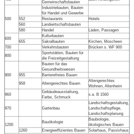
Gemeinschaftsbauten
Industriebauten, Bauten
für Handel und Gewerbe
500
552
Restaurants
Hotels
560
Landwirtschaftsbauten
580
Handel
Läden, Passagen
Kulturbauten
600
655
Sakralbauten
Kirchen, Moscheen
700
Verkehrsbauten
Brücken s. WF 900
Sportstätten, Bauten für
800
die Freizeitgestaltung
Bauten für das
Gesundheitswesen
900
955
Barrierefreies Bauen
Altengerechtes
958
Altengerechtes Bauen
Wohnen, Altenheim
Gebäudeausstattung,
960
s.a. B 1560
Farbe, Schmuck
Landschaftsgestaltung,
970
Gartenbau
Landschaftspflege,
Landschaftsplanung
Baubiologie,
Bauökologie
1200
ökologisches Bauen
1260
Energieeffizientes Bauen
Solarhaus, Passivhaus