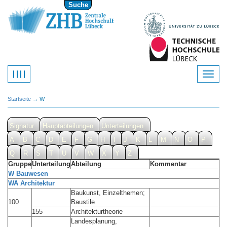
Suche
Startseite
→ W
Signatur
Hauptabteilungen
Unterteilungen
A
B
C
D
E
F
G
H
I
J
K
L
M
N
O
P
Q
R
S
T
U
V
W
X
Y
Z
Gruppe
Unterteilung
Abteilung
Kommentar
W Bauwesen
WA Architektur
Baukunst, Einzelthemen;
100
Baustile
155
Architekturtheorie
Landesplanung,