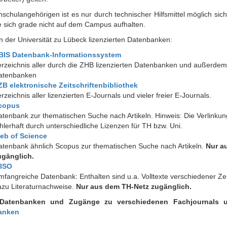
schulangehörigen ist es nur durch technischer Hilfsmittel möglich sic
 sich grade nicht auf dem Campus aufhalten.
n der Universität zu Lübeck lizenzierten Datenbanken:
BIS Datenbank-Informationssystem
rzeichnis aller durch die ZHB lizenzierten Datenbanken und außerdem v
atenbanken
ZB elektronische Zeitschriftenbibliothek
rzeichnis aller lizenzierten E-Journals und vieler freier E-Journals.
copus
tenbank zur thematischen Suche nach Artikeln. Hinweis: Die Verlinkung 
hlerhaft durch unterschiedliche Lizenzen für TH bzw. Uni.
eb of Science
atenbank ähnlich Scopus zur thematischen Suche nach Artikeln.
Nur a
ugänglich.
ISO
fangreiche Datenbank: Enthalten sind u.a. Volltexte verschiedener Zei
azu Literaturnachweise.
Nur aus dem TH-Netz zugänglich.
 Datenbanken und Zugänge zu verschiedenen Fachjournals 
anken