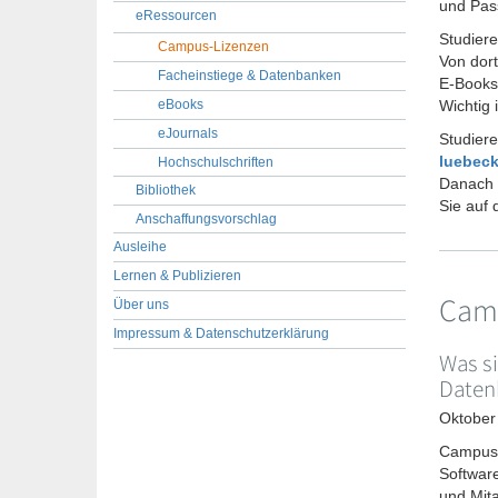
und Pass
eRessourcen
Studier
Campus-Lizenzen
Von dor
Facheinstiege & Datenbanken
E-Books
eBooks
Wichtig 
eJournals
Studie
luebeck
Hochschulschriften
Danach m
Bibliothek
Sie auf
Anschaffungsvorschlag
Ausleihe
Lernen & Publizieren
Cam
Über uns
Impressum & Datenschutzerklärung
Was s
Daten
Oktober
Campus-
Softwar
und Mita