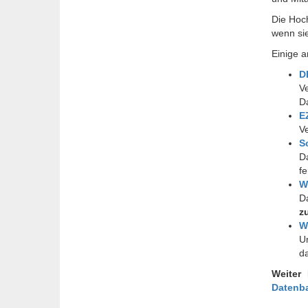
Die Hoch
wenn sie
Einige a
D
Ve
D
E
Ve
S
Da
fe
W
D
z
W
Um
d
Weiter
Datenb