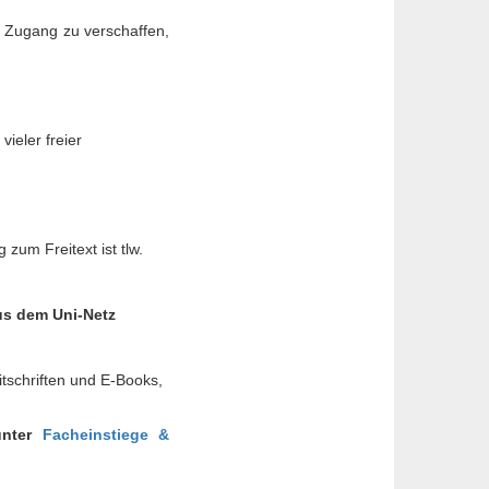
h Zugang zu verschaffen,
ieler freier
zum Freitext ist tlw.
us dem Uni-Netz
tschriften und E-Books,
unter
Facheinstiege &