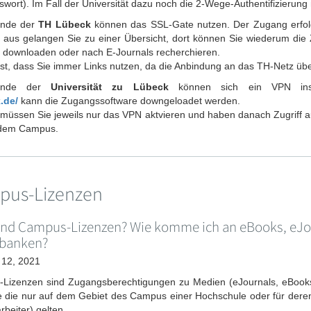
wort). Im Fall der Universität dazu noch die 2-Wege-Authentifizierung 
ende der
TH Lübeck
können das SSL-Gate nutzen. Der Zugang erfo
t aus gelangen Sie zu einer Übersicht, dort können Sie wiederum d
 downloaden oder nach E-Journals recherchieren.
ist, dass Sie immer Links nutzen, da die Anbindung an das TH-Netz üb
rende der
Universität zu Lübeck
können sich ein VPN inst
.de/
kann die Zugangssoftware downgeloadet werden.
üssen Sie jeweils nur das VPN aktvieren und haben danach Zugriff au
 dem Campus.
pus-Lizenzen
ind Campus-Lizenzen? Wie komme ich an eBooks, eJo
banken?
 12, 2021
Lizenzen sind Zugangsberechtigungen zu Medien (eJournals, eBooks
e die nur auf dem Gebiet des Campus einer Hochschule oder für dere
rbeiter) gelten.