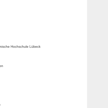
chnische Hochschule Lübeck
ken
n