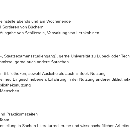
r Leihstelle abends und am Wochenende
d Sortieren von Büchern
 Ausgabe von Schlüsseln, Verwaltung von Lernkabinen
er-, Staatsexamensstudiengang), gerne Universität zu Lübeck oder Te
ntnisse, gerne auch andere Sprachen
on Bibliotheken, sowohl Ausleihe als auch E-Book-Nutzung
r bei neu Eingeschriebenen: Erfahrung in der Nutzung anderer Bibliothe
bliotheksnutzung
t Menschen
und Praktikumszeiten
 Team
estellung in Sachen Literaturrecherche und wissenschaftliches Arbeite